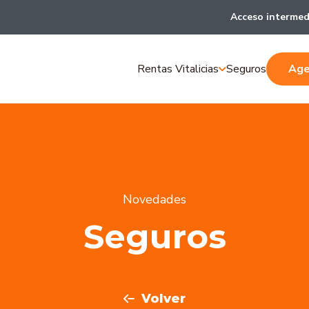
Acceso intermed
Rentas Vitalicias
Seguros
Age
Novedades
Seguros
Volver