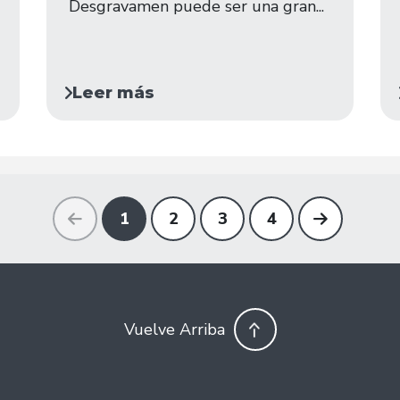
Desgravamen puede ser una gran...
Leer más
1
2
3
4
Vuelve Arriba