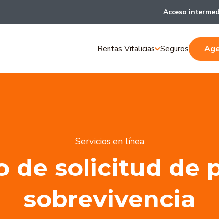
Acceso intermed
Rentas Vitalicias
Seguros
Age
Servicios en línea
o de solicitud de 
sobrevivencia