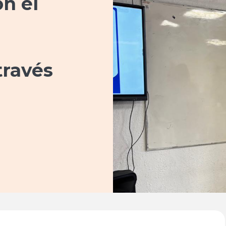
n el
través